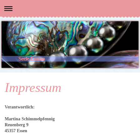
Seele Luana
Impressum
Verantwortlich:
Martina Schimmelpfennig
Reuenberg 9
45357 Essen